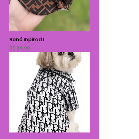
Boné Inpired I
Preço
R$ 24,90