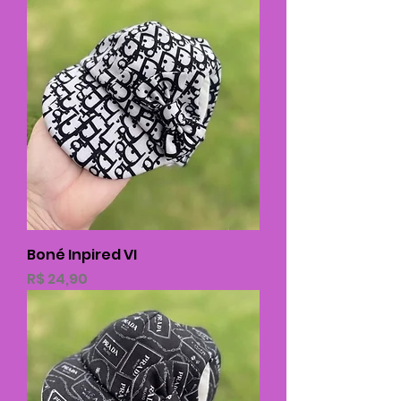
Boné Inpired VI
Preço
R$ 24,90