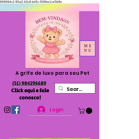
668694c2-95a2-43c9-b45c-509be1ce5b8e
ME
NU
A grife de luxo para seu Pet
(51) 984296689
Click aqui e fale
conosco!
Login