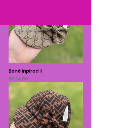
Boné Inpired II
Preço
R$ 24,90