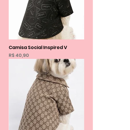
Camisa Social Inspired V
Preço
R$ 40,90