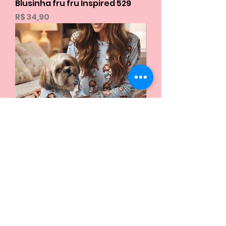
Blusinha fru fru Inspired 529
Preço
R$ 34,90
Pijama Papai do céu I /
camiseta Pet /Sob encomenda
Preço
R$ 32,90