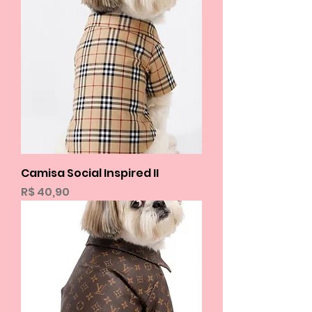
Camisa Social Inspired II
Preço
R$ 40,90