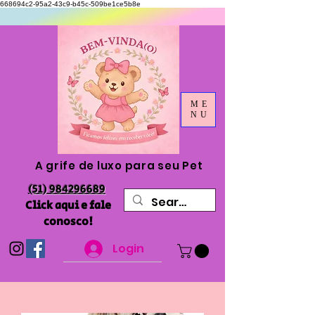
668694c2-95a2-43c9-b45c-509be1ce5b8e
ME
NU
A grife de luxo para seu Pet
(51) 984296689
Click aqui e fale
conosco!
Login