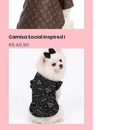
Camisa Social Inspired I
Preço
R$ 40,90