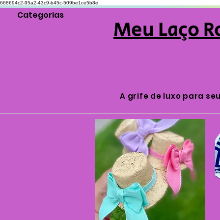
668694c2-95a2-43c9-b45c-509be1ce5b8e
Categorias
Meu Laço R
A grife de luxo para se