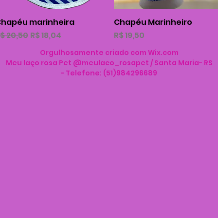
hapéu marinheira
Visualização rápida
Chapéu Marinheiro
Visualização rápida
reço normal
Preço promocional
Preço
$ 20,50
R$ 18,04
R$ 19,50
Orgulhosamente criado com
Wix.com
Meu laço rosa Pet @meulaco_rosapet / Santa Maria- RS
- Telefone: (51)984296689