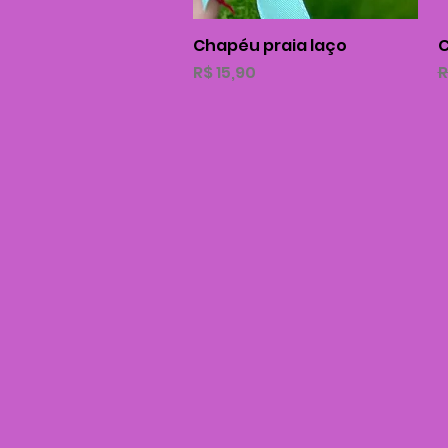
Chapéu praia laço
Visualização rápida
C
Preço
P
R$ 15,90
R