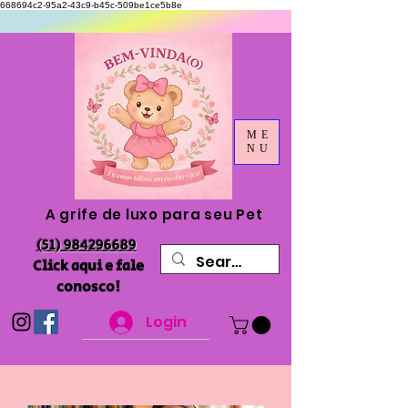
668694c2-95a2-43c9-b45c-509be1ce5b8e
ME
NU
A grife de luxo para seu Pet
(51) 984296689
Click aqui e fale
conosco!
Login