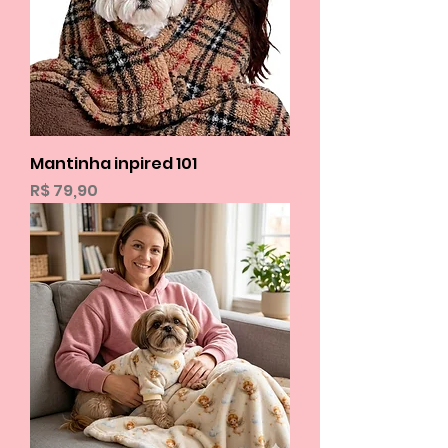
Mantinha inpired 101
Preço
R$ 79,90