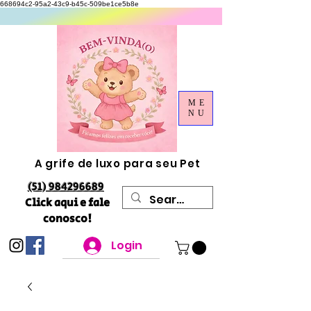
668694c2-95a2-43c9-b45c-509be1ce5b8e
ME
NU
A grife de luxo para seu Pet
(51) 984296689
Click aqui e fale
conosco!
Login