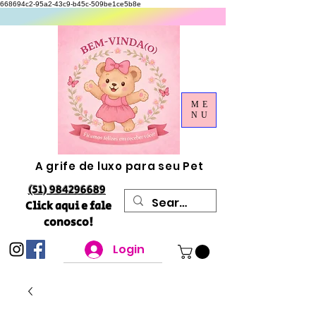
668694c2-95a2-43c9-b45c-509be1ce5b8e
ME
NU
A grife de luxo para seu Pet
(51) 984296689
Click aqui e fale
conosco!
Login