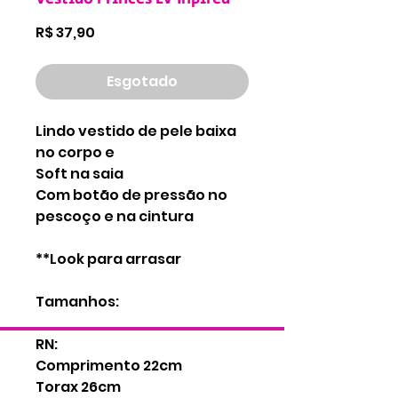
Preço
R$ 37,90
Esgotado
Lindo vestido de pele baixa
no corpo e
Soft na saia
Com botão de pressão no
pescoço e na cintura
**Look para arrasar
Tamanhos:
RN:
Comprimento 22cm
Torax 26cm