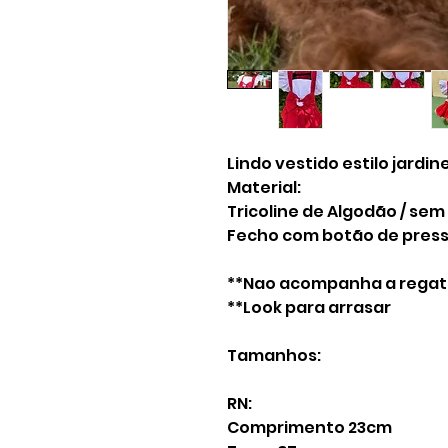
Lindo vestido estilo jardin
Material:
Tricoline de Algodão / sem
Fecho com botão de pres
**Nao acompanha a regat
**Look para arrasar
Tamanhos:
RN:
Comprimento 23cm