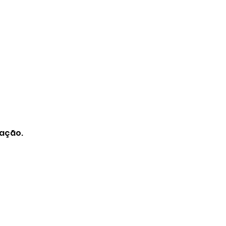
iação.