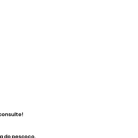
consulte!
ia do pescoço.