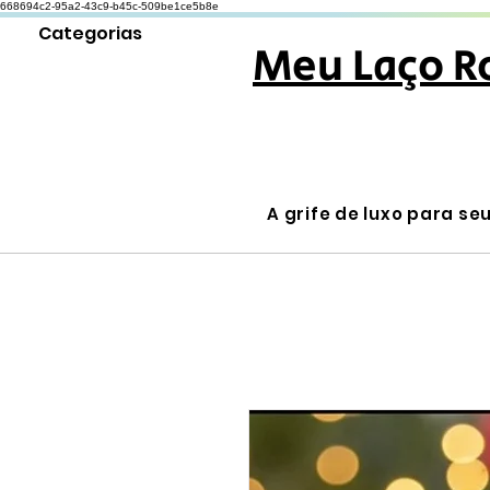
668694c2-95a2-43c9-b45c-509be1ce5b8e
Categorias
Meu Laço R
A grife de luxo para se