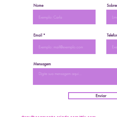
Nome
Sobre
Email
Telefo
Mensagem
Enviar