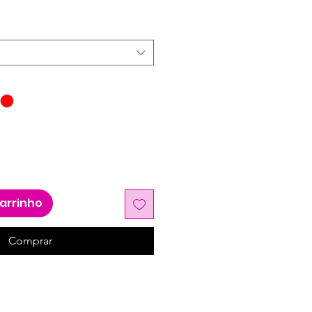
carrinho
Comprar