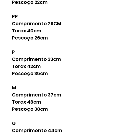
Pescoço 22cm
PP
Comprimento 29CM
Torax 40cm
Pescoço 26cm
P
Comprimento 33cm
Torax 42cm
Pescoço 35cm
M
Comprimento 37cm
Torax 48cm
Pescoço 38cm
G
Comprimento 44cm