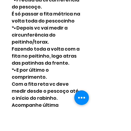
do pescoço.
É só passar a fita métrica na
volta toda do pescocinho
🐾Depois vc vai medir a
circunferência do
peitinho/torax.
Fazendo toda a volta com a
fita no peitinho, logo atras
das patinhas da frente.
🐾E por último o
comprimento.
Com a fita reta vc deve
medir desde o pescoço até
o início do rabinho.
Acompanhe última
imagemque irá facilitar o
seu trabalho.
Qualquer dúvida esto