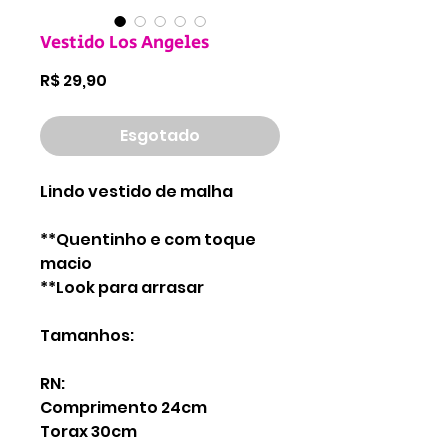
Vestido Los Angeles
Preço
R$ 29,90
Esgotado
Lindo vestido de malha
**Quentinho e com toque
macio
**Look para arrasar
Tamanhos:
RN:
Comprimento 24cm
Torax 30cm