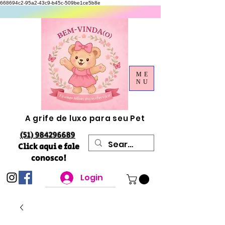
668694c2-95a2-43c9-b45c-509be1ce5b8e
ME
NU
A grife de luxo para seu Pet
(51) 984296689
Click aqui e fale
conosco!
Login