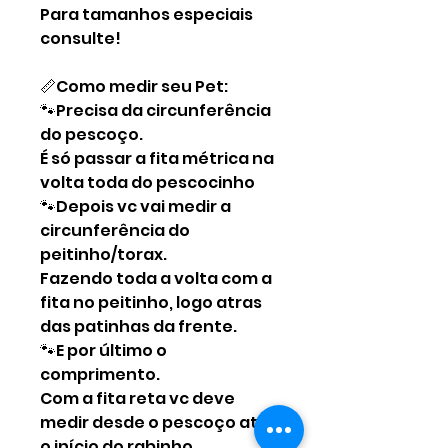
Para tamanhos especiais
consulte!
📏Como medir seu Pet:
🐾Precisa da circunferência
do pescoço.
É só passar a fita métrica na
volta toda do pescocinho
🐾Depois vc vai medir a
circunferência do
peitinho/torax.
Fazendo toda a volta com a
fita no peitinho, logo atras
das patinhas da frente.
🐾E por último o
comprimento.
Com a fita reta vc deve
medir desde o pescoço até
o início do rabinho.