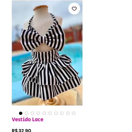
Vestido Lace
Preço
R$ 32,90