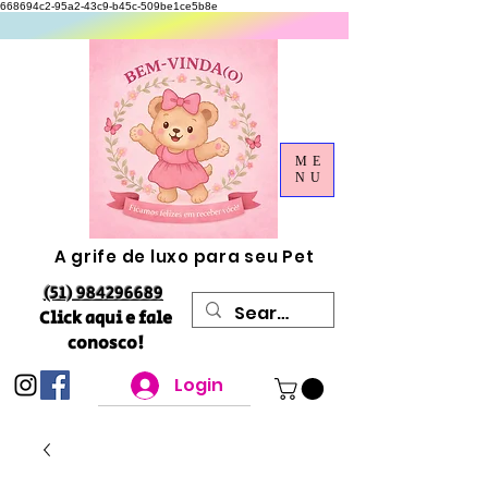
668694c2-95a2-43c9-b45c-509be1ce5b8e
ME
NU
A grife de luxo para seu Pet
(51) 984296689
Click aqui e fale
conosco!
Login