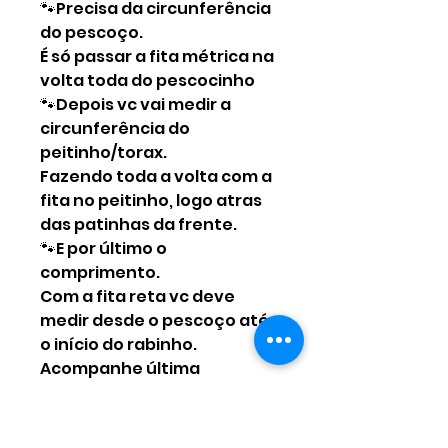
🐾Precisa da circunferência
do pescoço.
É só passar a fita métrica na
volta toda do pescocinho
🐾Depois vc vai medir a
circunferência do
peitinho/torax.
Fazendo toda a volta com a
fita no peitinho, logo atras
das patinhas da frente.
🐾E por último o
comprimento.
Com a fita reta vc deve
medir desde o pescoço até
o início do rabinho.
Acompanhe última
imagemque irá facilitar o
seu trabalho.
Qualquer dúvida esto