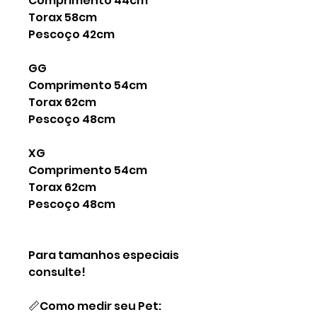
Comprimento 44cm
Torax 58cm
Pescoço 42cm
GG
Comprimento 54cm
Torax 62cm
Pescoço 48cm
XG
Comprimento 54cm
Torax 62cm
Pescoço 48cm
Para tamanhos especiais
consulte!
📏Como medir seu Pet: