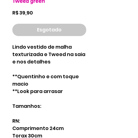
Tweed green
Preço
R$ 39,90
Esgotado
Lindo vestido de malha
texturizada e Tweed na saia
e nos detalhes
**Quentinho e com toque
macio
**Look para arrasar
Tamanhos:
RN:
Comprimento 24cm
Torax 30cm