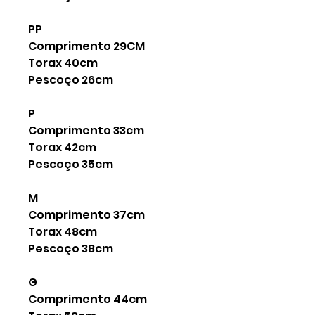
PP
Comprimento 29CM
Torax 40cm
Pescoço 26cm
P
Comprimento 33cm
Torax 42cm
Pescoço 35cm
M
Comprimento 37cm
Torax 48cm
Pescoço 38cm
G
Comprimento 44cm