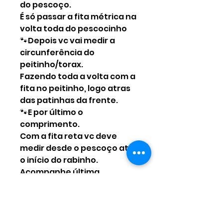
do pescoço.
É só passar a fita métrica na
volta toda do pescocinho
🐾Depois vc vai medir a
circunferência do
peitinho/torax.
Fazendo toda a volta com a
fita no peitinho, logo atras
das patinhas da frente.
🐾E por último o
comprimento.
Com a fita reta vc deve
medir desde o pescoço até
o início do rabinho.
Acompanhe última
imagemque irá facilitar o
seu trabalho.