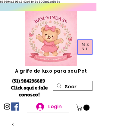
668694c2-95a2-43c9-b45c-509be1ce5b8e
ME
NU
A grife de luxo para seu Pet
(51) 984296689
Click aqui e fale
conosco!
Login