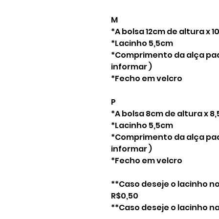
M
*A bolsa 12cm de altura x 
*Lacinho 5,5cm
*Comprimento da alça pad
informar )
*Fecho em velcro
P
*A bolsa 8cm de altura x 8
*Lacinho 5,5cm
*Comprimento da alça pad
informar )
*Fecho em velcro
**Caso deseje o lacinho n
R$0,50
**Caso deseje o lacinho n