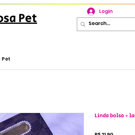
Login
osa Pet
u Pet
Linda bolsa + l
Preço
R$ 21,90