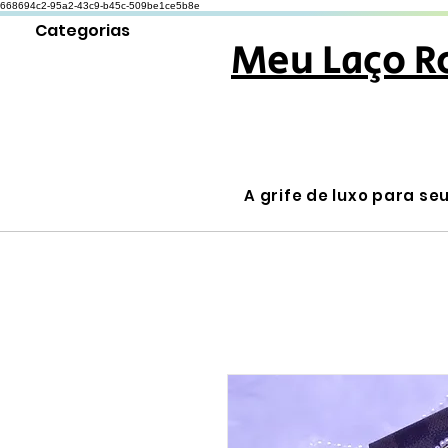
668694c2-95a2-43c9-b45c-509be1ce5b8e
Categorias
Meu Laço R
A grife de luxo para se