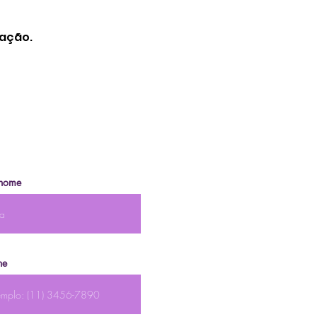
iação.
nome
ne