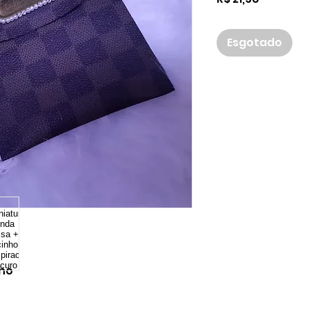
Esgotado
nho