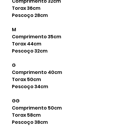
Comprimento 32cm
Torax 36cm
Pescoço 28cm
M
Comprimento 35cm
Torax 44cm
Pescoço 32cm
G
Comprimento 40cm
Torax 50cm
Pescoço 34cm
GG
Comprimento 50cm
Torax 58cm
Pescoço 38cm