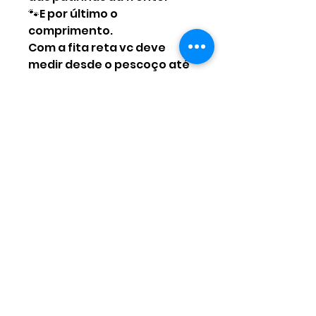
🐾E por último o
comprimento.
Com a fita reta vc deve
medir desde o pescoço até
o início do rabinho.
Acompanhe última
imagemque irá facilitar o
seu trabalho.
Qualquer dúvida estou por
aqui 🥰
Ainda não há avaliações
Compartilhe sua opinião. Seja
o primeiro a deixar uma
avaliação.
Avaliar