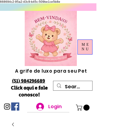
668694c2-95a2-43c9-b45c-509be1ce5b8e
ME
NU
A grife de luxo para seu Pet
(51) 984296689
Click aqui e fale
conosco!
Login