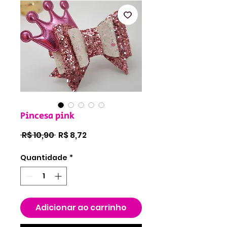
Pincesa pink
Preço
Preço
 R$ 10,90 
R$ 8,72
normal
promocional
Quantidade
*
Adicionar ao carrinho