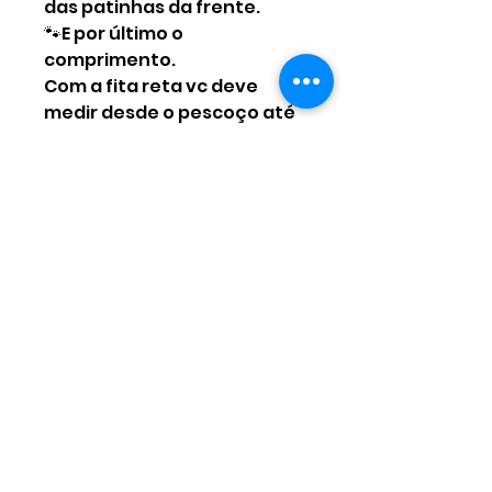
das patinhas da frente.
🐾E por último o
comprimento.
Com a fita reta vc deve
medir desde o pescoço até
o início do rabinho.
Acompanhe última
imagemque irá facilitar o
seu trabalho.
Qualquer dúvida estou por
aqui 🥰
Ainda não há avaliações
Compartilhe sua opinião. Seja
o primeiro a deixar uma
avaliação.