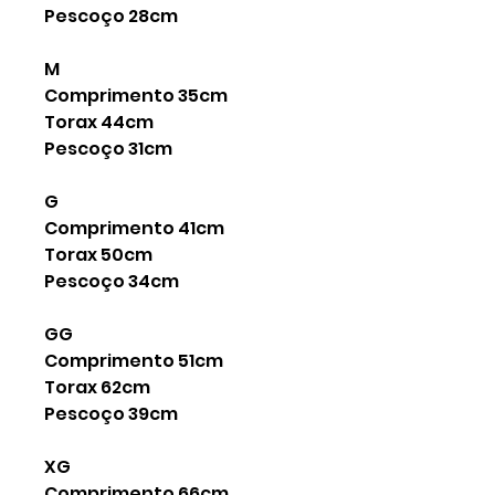
Pescoço 28cm
M
Comprimento 35cm
Torax 44cm
Pescoço 31cm
G
Comprimento 41cm
Torax 50cm
Pescoço 34cm
GG
Comprimento 51cm
Torax 62cm
Pescoço 39cm
XG
Comprimento 66cm