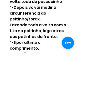
volta toda do pescocinho
🐾Depois vc vai medir a
circunferência do
peitinho/torax.
Fazendo toda a volta com a
fita no peitinho, logo atras
das patinhas da frente.
🐾E por último o
comprimento.
Com a fita reta vc deve
medir desde o pescoço até
o início do rabinho.
Acompanhe última
imagemque irá facilitar o
seu trabalho.
Qualquer dúvida estou por
aqui 🥰