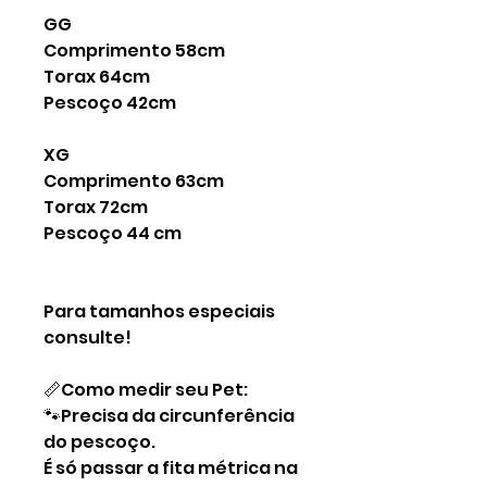
GG
Comprimento 58cm
Torax 64cm
Pescoço 42cm
XG
Comprimento 63cm
Torax 72cm
Pescoço 44 cm
Para tamanhos especiais
consulte!
📏Como medir seu Pet:
🐾Precisa da circunferência
do pescoço.
É só passar a fita métrica na