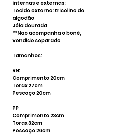
internas e externas;
Tecido externo: tricoline de
algodão
Jóia dourada
**Nao acompanha o boné,
vendido separado
Tamanhos:
RN:
Comprimento 20cm
Torax 27cm
Pescoço 20cm
PP
Comprimento 23cm
Torax 32cm
Pescoço 26cm