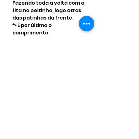
Fazendo toda a volta com a
fita no peitinho, logo atras
das patinhas da frente.
🐾E por último o
comprimento.
Com a fita reta vc deve
medir desde o pescoço até
o início do rabinho.
Acompanhe última
imagemque irá facilitar o
seu trabalho.
Ainda não há avaliações
Compartilhe sua opinião. Seja
o primeiro a deixar uma
avaliação.