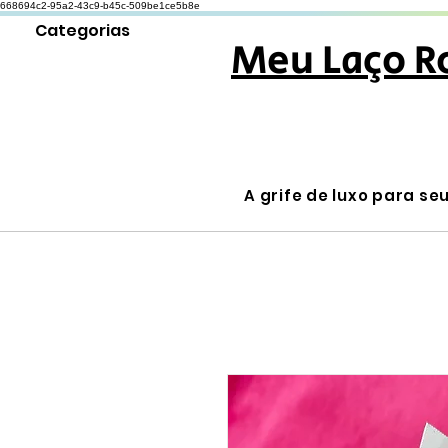
668694c2-95a2-43c9-b45c-509be1ce5b8e
Categorias
Meu Laço R
A grife de luxo para se