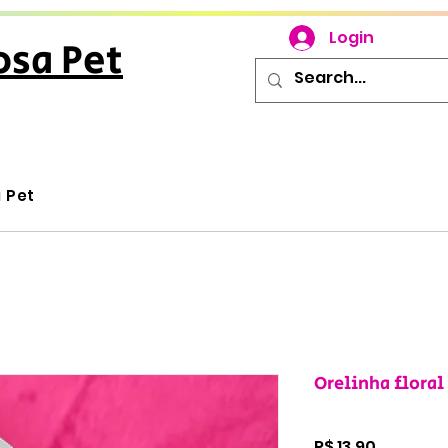
Login
osa Pet
u Pet
Orelinha floral
Preço
R$ 13,90