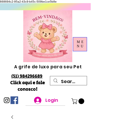
668694c2-95a2-43c9-b45c-509be1ce5b8e
ME
NU
A grife de luxo para seu Pet
(51) 984296689
Click aqui e fale
conosco!
Login