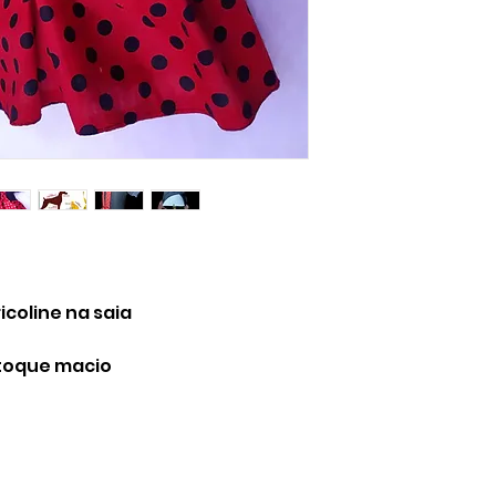
ricoline na saia
toque macio