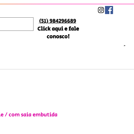
(51) 984296689
Click aqui e fale
conosco!
e / com saia embutida