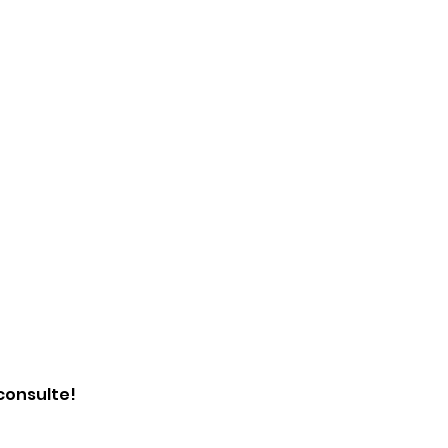
consulte!