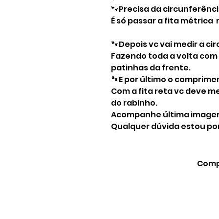
🐾Precisa da circunferênc
É só passar a fita métrica
🐾Depois vc vai medir a ci
Fazendo toda a volta com a
patinhas da frente.
🐾E por último o comprime
Com a fita reta vc deve me
do rabinho.
Acompanhe última imagemqu
Qualquer dúvida estou por
Compa