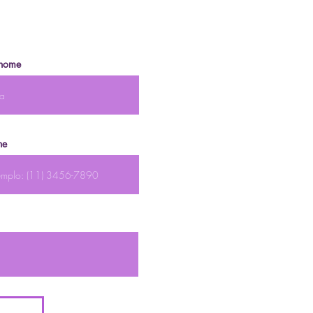
nome
ne