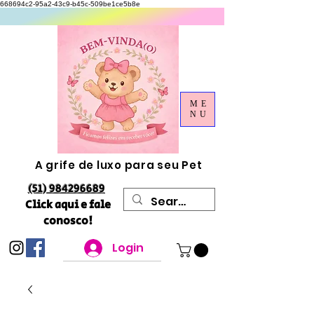
668694c2-95a2-43c9-b45c-509be1ce5b8e
ME
NU
A grife de luxo para seu Pet
(51) 984296689
Click aqui e fale
conosco!
Login