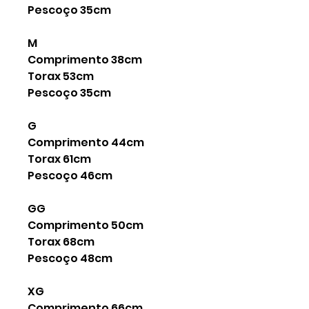
Pescoço 35cm
M
Comprimento 38cm
Torax 53cm
Pescoço 35cm
G
Comprimento 44cm
Torax 61cm
Pescoço 46cm
GG
Comprimento 50cm
Torax 68cm
Pescoço 48cm
XG
Comprimento 66cm