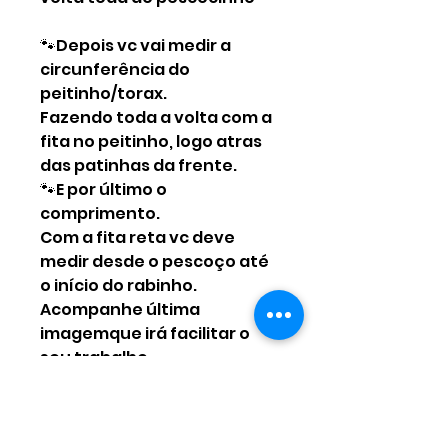
🐾Depois vc vai medir a
circunferência do
peitinho/torax.
Fazendo toda a volta com a
fita no peitinho, logo atras
das patinhas da frente.
🐾E por último o
comprimento.
Com a fita reta vc deve
medir desde o pescoço até
o início do rabinho.
Acompanhe última
imagemque irá facilitar o
seu trabalho.
Qualquer dúvida estou por
aqui 🥰