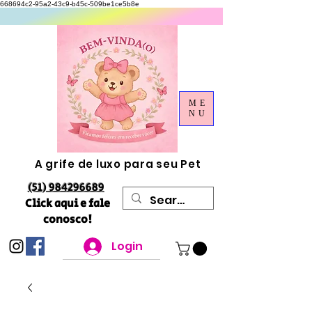
668694c2-95a2-43c9-b45c-509be1ce5b8e
ME
NU
A grife de luxo para seu Pet
(51) 984296689
Click aqui e fale
conosco!
Login