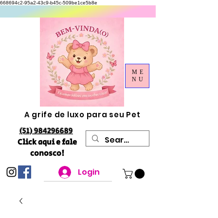
668694c2-95a2-43c9-b45c-509be1ce5b8e
ME
NU
A grife de luxo para seu Pet
(51) 984296689
Click aqui e fale
conosco!
Login