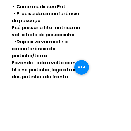
📏Como medir seu Pet:
🐾Precisa da circunferência
do pescoço.
É só passar a fita métrica na
volta toda do pescocinho
🐾Depois vc vai medir a
circunferência do
peitinho/torax.
Fazendo toda a volta com a
fita no peitinho, logo atras
das patinhas da frente.
🐾E por último o comprimen
Ainda não há avaliações
Compartilhe sua opinião. Seja
o primeiro a deixar uma
avaliação.