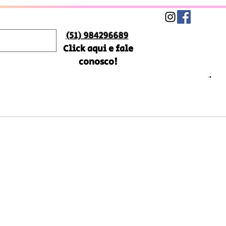
(51) 984296689
Click aqui e fale
conosco!
reço