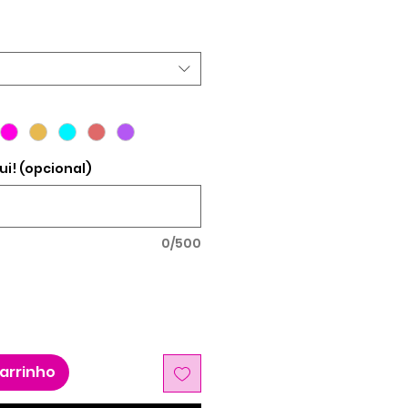
romocional
ui! (opcional)
0/500
carrinho