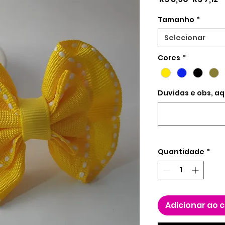
normal
p
Tamanho
*
Selecionar
Cores
*
Duvidas e obs, aq
Quantidade
*
Adicionar ao 