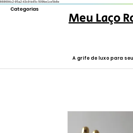
668694c2-95a2-43c9-b45c-509be1ce5b8e
Categorias
Meu Laço R
A grife de luxo para se