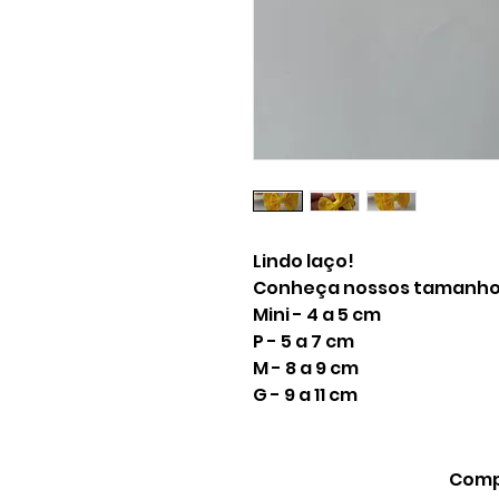
Lindo laço!
Conheça nossos tamanho
Mini - 4 a 5 cm
P - 5 a 7 cm
M - 8 a 9 cm
G - 9 a 11 cm
Compa