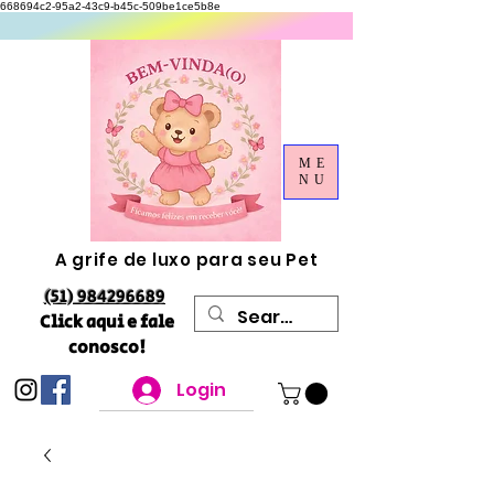
668694c2-95a2-43c9-b45c-509be1ce5b8e
ME
NU
A grife de luxo para seu Pet
(51) 984296689
Click aqui e fale
conosco!
Login