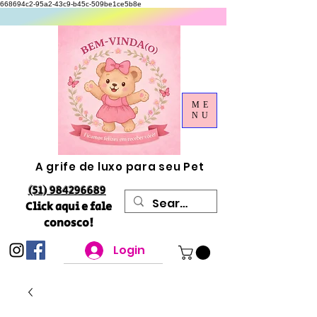
668694c2-95a2-43c9-b45c-509be1ce5b8e
ME
NU
A grife de luxo para seu Pet
(51) 984296689
Click aqui e fale
conosco!
Login