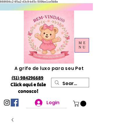
668694c2-95a2-43c9-b45c-509be1ce5b8e
ME
NU
A grife de luxo para seu Pet
(51) 984296689
Click aqui e fale
conosco!
Login