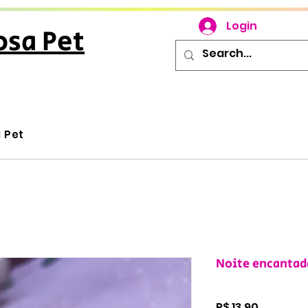
Login
osa Pet
u Pet
Noite encantad
Preço
R$ 13,90