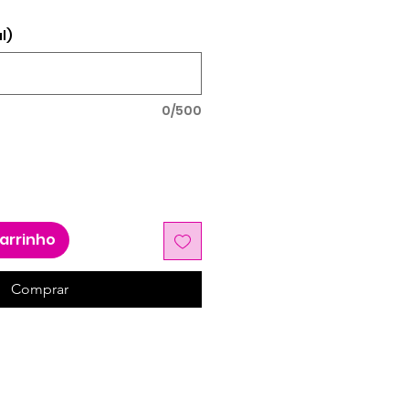
l)
0/500
carrinho
Comprar