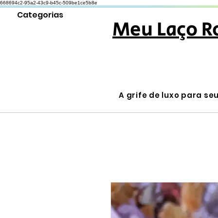
668694c2-95a2-43c9-b45c-509be1ce5b8e
Categorias
Meu Laço R
A grife de luxo para se