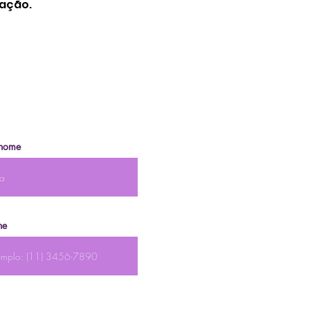
iação.
nome
ne