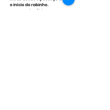
o início do rabinho.
Acompanhe última
imagemque irá facilitar o
seu trabalho.
Qualquer dúvida estou por
aqui 🥰
Ainda não há avaliações
Compartilhe sua opinião. Seja
o primeiro a deixar uma
avaliação.
Avaliar
Contate-nos