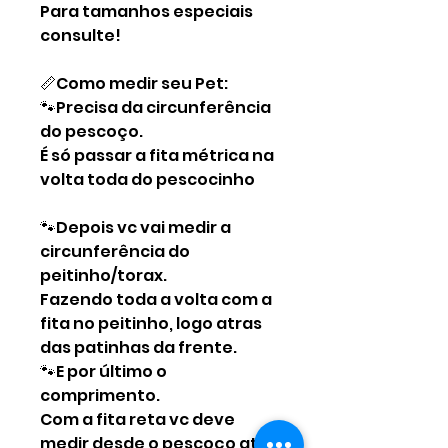
Para tamanhos especiais
consulte!
📏Como medir seu Pet:
🐾Precisa da circunferência
do pescoço.
É só passar a fita métrica na
volta toda do pescocinho
🐾Depois vc vai medir a
circunferência do
peitinho/torax.
Fazendo toda a volta com a
fita no peitinho, logo atras
das patinhas da frente.
🐾E por último o
comprimento.
Com a fita reta vc deve
medir desde o pescoço até