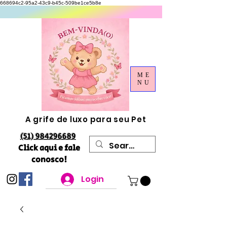
668694c2-95a2-43c9-b45c-509be1ce5b8e
ME
NU
A grife de luxo para seu Pet
(51) 984296689
Click aqui e fale
conosco!
Login