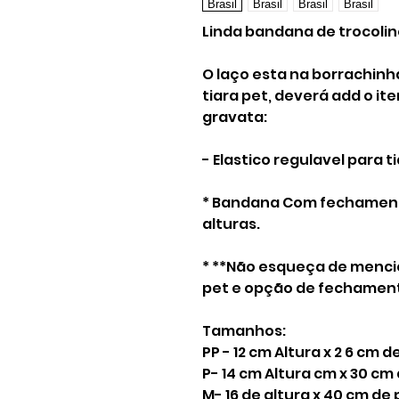
Linda bandana de trocoline 
O laço esta na borrachinh
tiara pet, deverá add o it
gravata:
- Elastico regulavel para t
* Bandana Com fechament
alturas.
* **Não esqueça de menc
pet e opção de fechamen
Tamanhos:
PP - 12 cm Altura x 2 6 cm 
P- 14 cm Altura cm x 30 c
M- 16 de altura x 40 cm de