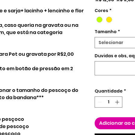
normal
e sarja+ lacinho + lencinho e flor
Cores
*
a, caso queria na gravata ou na
Tamanho
*
em, que está na categoria
Selecionar
iara Pet ou gravata por R$2,00
Duvidas e obs, aq
o em botão de pressão em 2
ionar o tamanho do pescoço do
Quantidade
*
to da bandana***
de pesçoco
Adicionar ao 
m de pescoço
 pesçoco