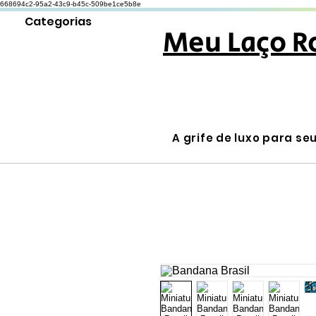
668694c2-95a2-43c9-b45c-509be1ce5b8e
Categorias
Meu Laço R
A grife de luxo para se