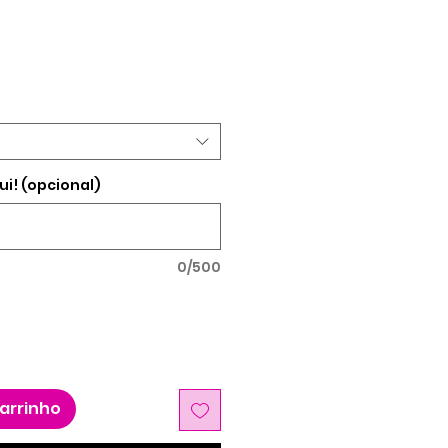
promocional
ui! (opcional)
0/500
carrinho