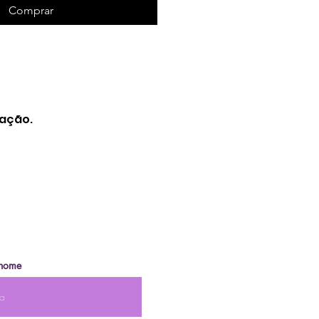
Comprar
iação.
nome