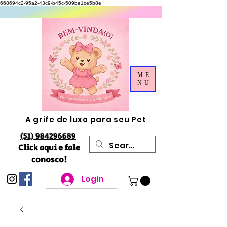
668694c2-95a2-43c9-b45c-509be1ce5b8e
ME
NU
A grife de luxo para seu Pet
(51) 984296689
Click aqui e fale
conosco!
Login