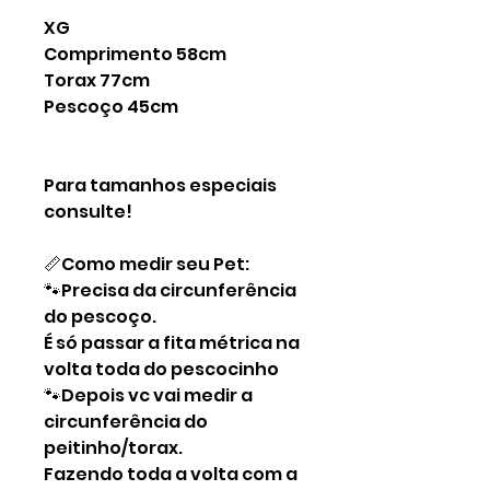
XG
Comprimento 58cm
Torax 77cm
Pescoço 45cm
Para tamanhos especiais
consulte!
📏Como medir seu Pet:
🐾Precisa da circunferência
do pescoço.
É só passar a fita métrica na
volta toda do pescocinho
🐾Depois vc vai medir a
circunferência do
peitinho/torax.
Fazendo toda a volta com a