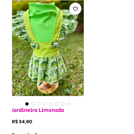
Jardineira Limonada
Preço
R$ 34,90