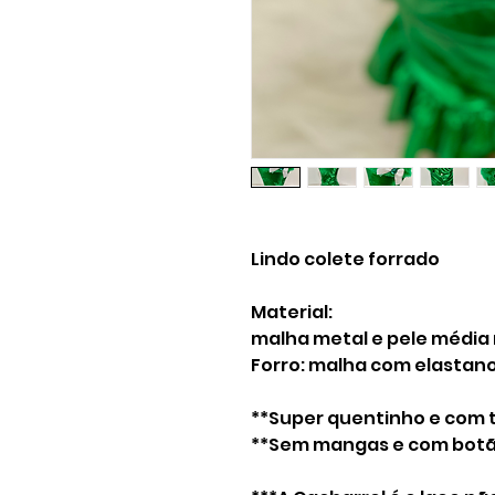
Lindo colete forrado
Material:
malha metal e pele média 
Forro: malha com elastan
**Super quentinho e com 
**Sem mangas e com botã