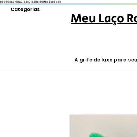
668694c2-95a2-43c9-b45c-509be1ce5b8e
Categorias
Meu Laço R
A grife de luxo para se