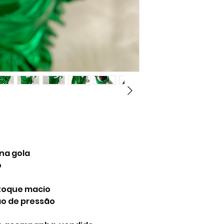
na gola
o
toque macio
o de pressão