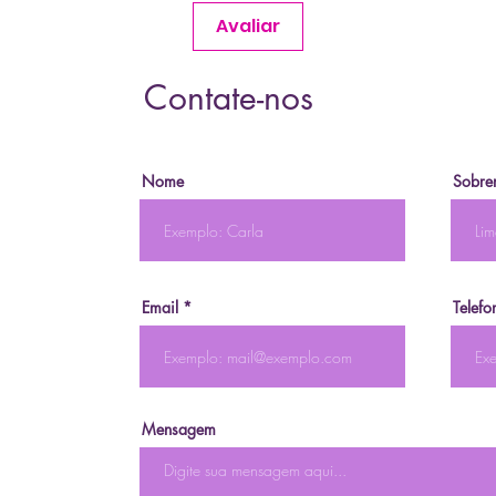
Avaliar
Contate-nos
Nome
Sobre
Email
Telefo
Mensagem