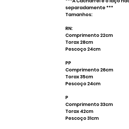
***A Cacharrel é o laço 
separadamente ***
Tamanhos:
RN:
Comprimento 22cm
Torax 28cm
Pescoço 24cm
PP
Comprimento 26cm
Torax 35cm
Pescoço 24cm
P
Comprimento 33cm
Torax 42cm
Pescoço 31cm