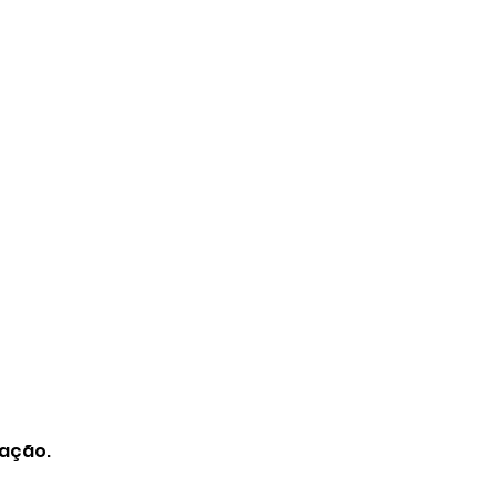
iação.