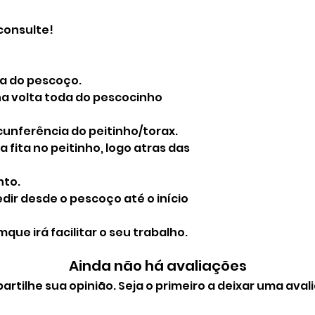
consulte!
ia do pescoço.
 na volta toda do pescocinho
rcunferência do peitinho/torax.
 fita no peitinho, logo atras das
nto.
dir desde o pescoço até o início
e irá facilitar o seu trabalho.
Ainda não há avaliações
rtilhe sua opinião. Seja o primeiro a deixar uma aval