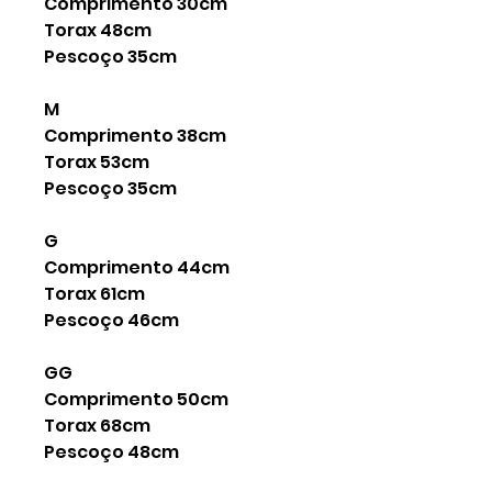
Comprimento 30cm
Torax 48cm
Pescoço 35cm
M
Comprimento 38cm
Torax 53cm
Pescoço 35cm
G
Comprimento 44cm
Torax 61cm
Pescoço 46cm
GG
Comprimento 50cm
Torax 68cm
Pescoço 48cm