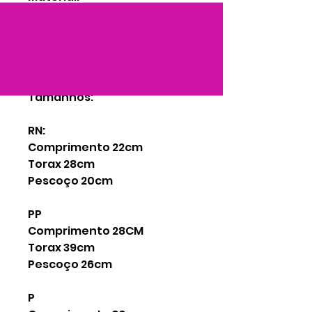
Forrado e com fecho
**Super quentinho e com
toque macio
Tamanhos:
RN:
Comprimento 22cm
Torax 28cm
Pescoço 20cm
PP
Comprimento 28CM
Torax 39cm
Pescoço 26cm
P