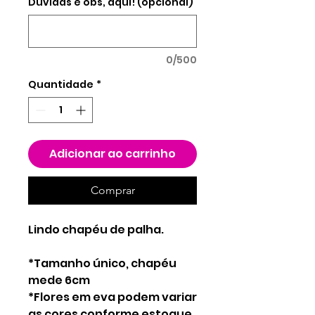
Duvidas e obs, aqui! (opcional)
0/500
Quantidade
*
Adicionar ao carrinho
Comprar
Lindo chapéu de palha.
*Tamanho único, chapéu
mede 6cm
*Flores em eva podem variar
as cores conforme estoque