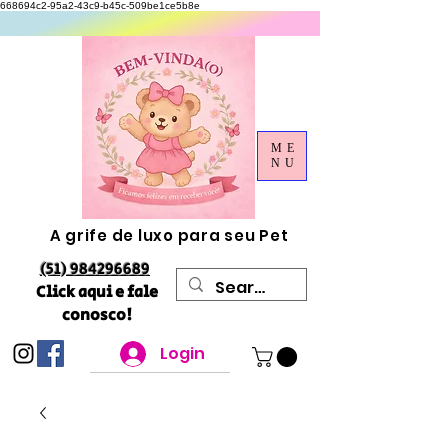
668694c2-95a2-43c9-b45c-509be1ce5b8e
ME
NU
A grife de luxo para seu Pet
(51) 984296689
Click aqui e fale
conosco!
Login