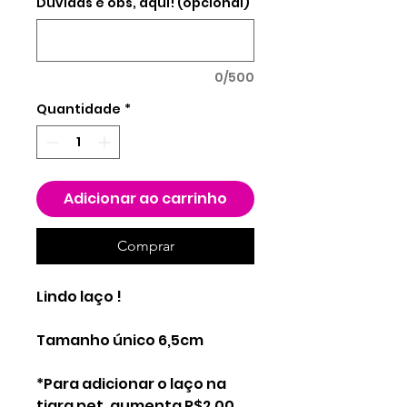
Duvidas e obs, aqui! (opcional)
0/500
Quantidade
*
Adicionar ao carrinho
Comprar
Lindo laço !
Tamanho único 6,5cm
*Para adicionar o laço na
tiara pet, aumenta R$2,00