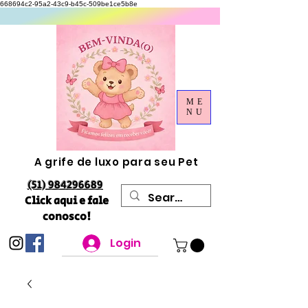
668694c2-95a2-43c9-b45c-509be1ce5b8e
ME
NU
A grife de luxo para seu Pet
(51) 984296689
Click aqui e fale
conosco!
Login