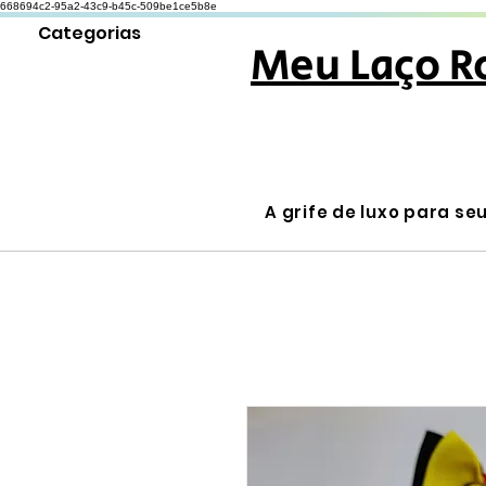
668694c2-95a2-43c9-b45c-509be1ce5b8e
Categorias
Meu Laço R
A grife de luxo para se