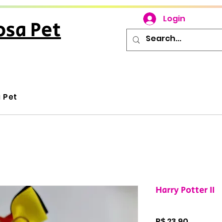
Login
osa Pet
u Pet
Harry Potter II
Preço
R$ 23,90