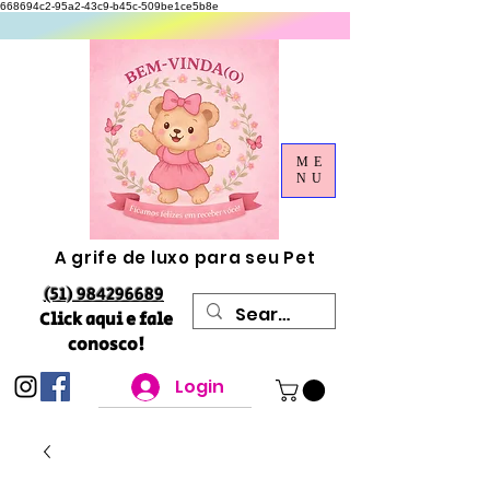
668694c2-95a2-43c9-b45c-509be1ce5b8e
ME
NU
A grife de luxo para seu Pet
(51) 984296689
Click aqui e fale
conosco!
Login