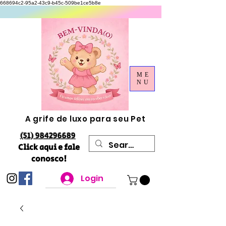
668694c2-95a2-43c9-b45c-509be1ce5b8e
ME
NU
A grife de luxo para seu Pet
(51) 984296689
Click aqui e fale
conosco!
Login