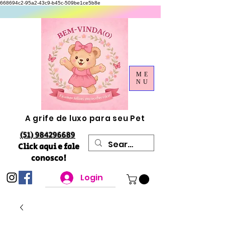
668694c2-95a2-43c9-b45c-509be1ce5b8e
ME
NU
A grife de luxo para seu Pet
(51) 984296689
Click aqui e fale
conosco!
Login