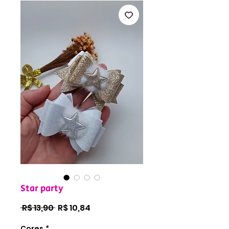
Star party
Preço
Preço
 R$ 13,90 
R$ 10,84
normal
promocional
Cores
*