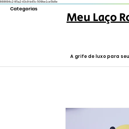
668694c2-95a2-43c9-b45c-509be1ce5b8e
Categorias
Meu Laço R
A grife de luxo para se