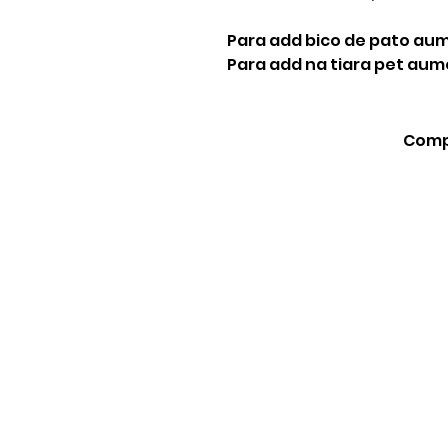
Para add bico de pato au
Para add na tiara pet au
Compa