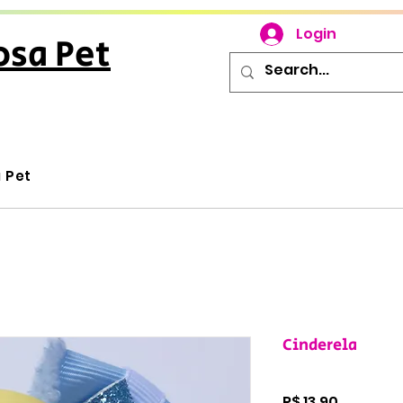
Login
osa Pet
u Pet
Cinderela
Preço
R$ 13,90