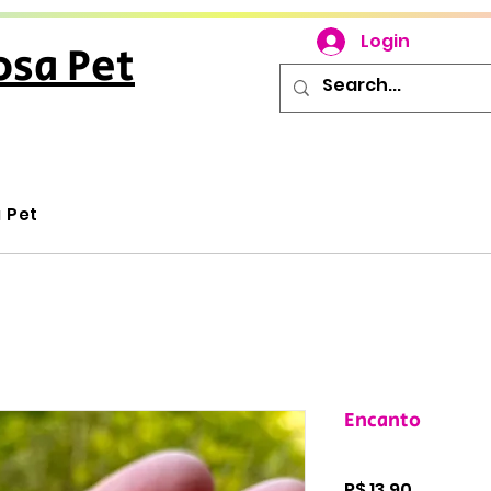
Login
osa Pet
u Pet
Encanto
Preço
R$ 13,90