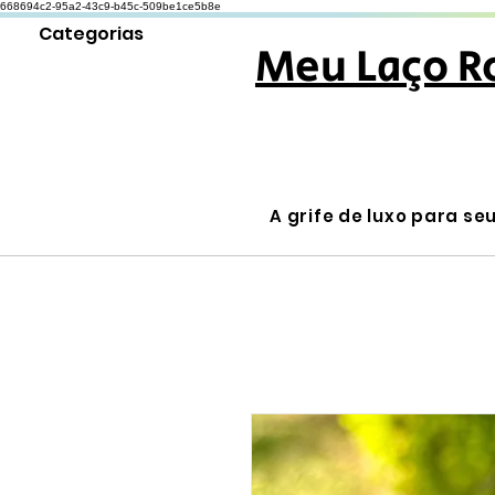
668694c2-95a2-43c9-b45c-509be1ce5b8e
Categorias
Meu Laço R
A grife de luxo para se