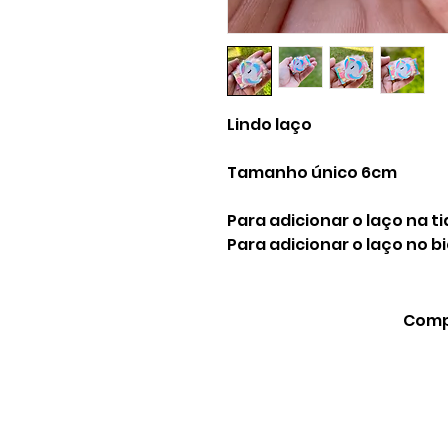
Lindo laço
Tamanho único 6cm
Para adicionar o laço na t
Para adicionar o laço no 
Compa