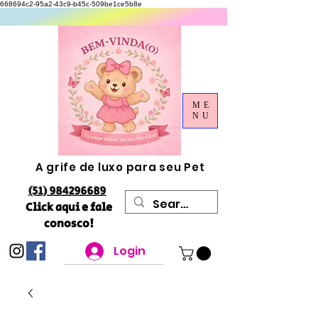
668694c2-95a2-43c9-b45c-509be1ce5b8e
ME
NU
A grife de luxo para seu Pet
(51) 984296689
Click aqui e fale
conosco!
Login