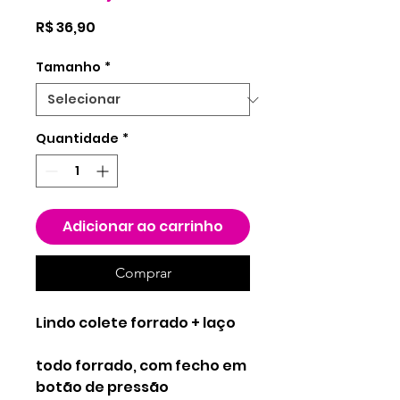
Preço
R$ 36,90
Tamanho
*
Quantidade
*
Adicionar ao carrinho
Comprar
Lindo colete forrado + laço
todo forrado, com fecho em
botão de pressão