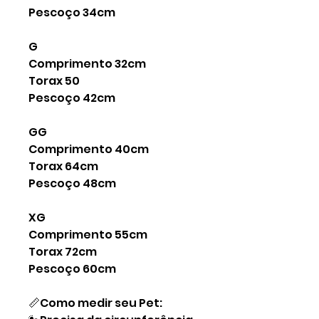
Pescoço 34cm
G
Comprimento 32cm
Torax 50
Pescoço 42cm
GG
Comprimento 40cm
Torax 64cm
Pescoço 48cm
XG
Comprimento 55cm
Torax 72cm
Pescoço 60cm
📏Como medir seu Pet: