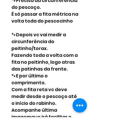
🐾Precisa da circunferência
do pescoço.
É só passar a fita métrica na
volta toda do pescocinho
🐾Depois vc vai medir a
circunferência do
peitinho/torax.
Fazendo toda a volta com a
fita no peitinho, logo atras
das patinhas da frente.
🐾E por último o
comprimento.
Com a fita reta vc deve
medir desde o pescoço até
o início do rabinho.
Acompanhe última
imagemque irá facilitar o
seu trabalho.