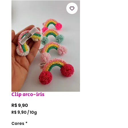
Clip arco-iris
Preço
R$ 9,90
R$ 9,90
/
10g
R$ 9,90
por
Cores
*