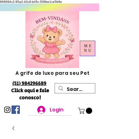
668694c2-95a2-43c9-b45c-509be1ce5b8e
ME
NU
A grife de luxo para seu Pet
(51) 984296689
Click aqui e fale
conosco!
Login