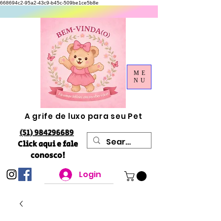
668694c2-95a2-43c9-b45c-509be1ce5b8e
ME
NU
A grife de luxo para seu Pet
(51) 984296689
Click aqui e fale
conosco!
Login