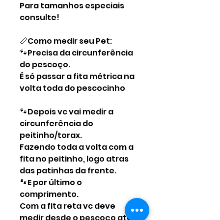
Para tamanhos especiais
consulte!
📏Como medir seu Pet:
🐾Precisa da circunferência
do pescoço.
É só passar a fita métrica na
volta toda do pescocinho
🐾Depois vc vai medir a
circunferência do
peitinho/torax.
Fazendo toda a volta com a
fita no peitinho, logo atras
das patinhas da frente.
🐾E por último o
comprimento.
Com a fita reta vc deve
medir desde o pescoço até