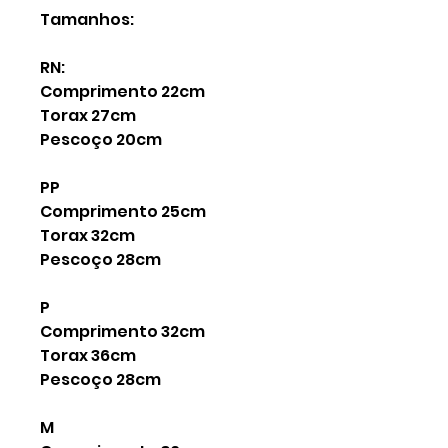
Tamanhos:
RN:
Comprimento 22cm
Torax 27cm
Pescoço 20cm
PP
Comprimento 25cm
Torax 32cm
Pescoço 28cm
P
Comprimento 32cm
Torax 36cm
Pescoço 28cm
M