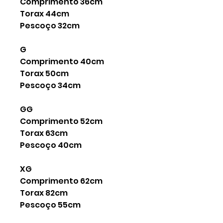
Comprimento 36cm
Torax 44cm
Pescoço 32cm
G
Comprimento 40cm
Torax 50cm
Pescoço 34cm
GG
Comprimento 52cm
Torax 63cm
Pescoço 40cm
XG
Comprimento 62cm
Torax 82cm
Pescoço 55cm