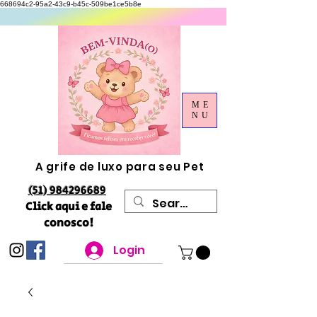
668694c2-95a2-43c9-b45c-509be1ce5b8e
ME
NU
A grife de luxo para seu Pet
(51) 984296689
Click aqui e fale
conosco!
Login