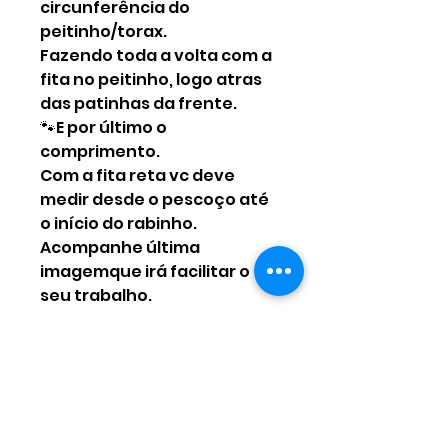
circunferência do
peitinho/torax.
Fazendo toda a volta com a
fita no peitinho, logo atras
das patinhas da frente.
🐾E por último o
comprimento.
Com a fita reta vc deve
medir desde o pescoço até
o início do rabinho.
Acompanhe última
imagemque irá facilitar o
seu trabalho.
Qualquer dúvida estou por
aqui 🥰
Ainda não há avaliações
Compartilhe sua opinião. Seja