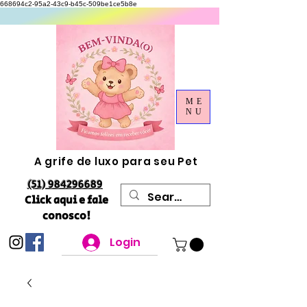
668694c2-95a2-43c9-b45c-509be1ce5b8e
ME
NU
A grife de luxo para seu Pet
(51) 984296689
Click aqui e fale
conosco!
Login