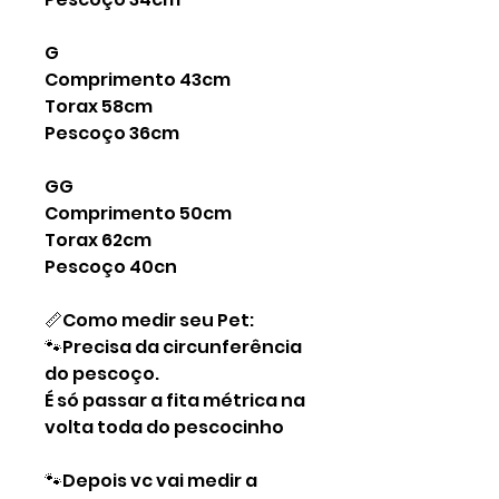
G
Comprimento 43cm
Torax 58cm
Pescoço 36cm
GG
Comprimento 50cm
Torax 62cm
Pescoço 40cn
📏Como medir seu Pet:
🐾Precisa da circunferência
do pescoço.
É só passar a fita métrica na
volta toda do pescocinho
🐾Depois vc vai medir a